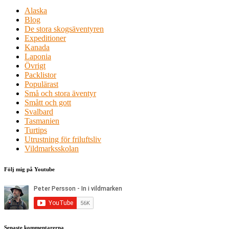
Alaska
Blog
De stora skogsäventyren
Expeditioner
Kanada
Laponia
Övrigt
Packlistor
Populärast
Små och stora äventyr
Smått och gott
Svalbard
Tasmanien
Turtips
Utrustning för friluftsliv
Vildmarksskolan
Följ mig på Youtube
Senaste kommentarerna