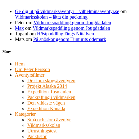
Ge dig ut på vildmarksäventyr – vilhelminaaventyr.se
om
Vildmarksskolan – lätta din packning
Peter
om
Vildmarkspaddling genom Jougdadalen
Max
om
Vildmarkspaddling genom Jougdadalen
Tapani
om
Höstpaddling längs Nittälven
Mats
om
På snöskor genom Tunturits ödemark
Meny
Hem
Om Peter Persson
Äventyrsfilmer
De stora skogsäventyren
Projekt Alaska 2014
Expedition Tasmanien
Packrafting i vildmarken
Den vildaste vägen
Expedition Kanada
Kategorier
Små och stora äventyr
Vildmarksskolan
Utrustningstest
Packlistor