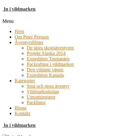
In i vildmarken
Menu
Hem
Om Peter Persson
Äventyrsfilmer
De stora skogsäventyren
Projekt Alaska 2014
Expedition Tasmanien
Packrafting i vildmarken
Den vildaste vägen
Expedition Kanada
Kategorier
Små och stora äventyr
Vildmarksskolan
Utrustningstest
Packlistor
Blogg
Kontakt
In i vildmarken