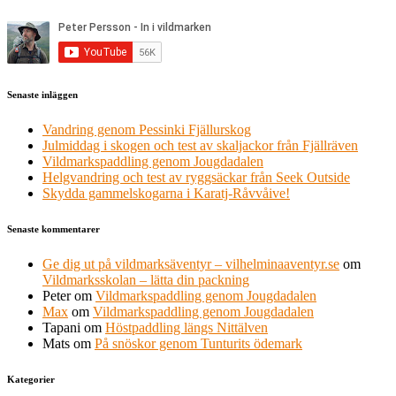
Senaste inläggen
Vandring genom Pessinki Fjällurskog
Julmiddag i skogen och test av skaljackor från Fjällräven
Vildmarkspaddling genom Jougdadalen
Helgvandring och test av ryggsäckar från Seek Outside
Skydda gammelskogarna i Karatj-Råvvåive!
Senaste kommentarer
Ge dig ut på vildmarksäventyr – vilhelminaaventyr.se
om
Vildmarksskolan – lätta din packning
Peter
om
Vildmarkspaddling genom Jougdadalen
Max
om
Vildmarkspaddling genom Jougdadalen
Tapani
om
Höstpaddling längs Nittälven
Mats
om
På snöskor genom Tunturits ödemark
Kategorier