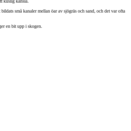
t kuslig känsla.
t bildats små kanaler mellan öar av sjögräs och sand, och det var ofta
ger en bit upp i skogen.