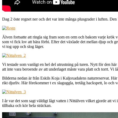
Dag 2 öste regnet ner och det var inte många plusgrader i luften. Den h
Älven fortsatte att ringla sig fram som en orm och bakom varje krök v
som vi fick lov att bära förbi. Efter det växlade det mellan djup och gru
vi tog upp och slog läger.
Vi testade som vanligt en hel del utrustning på turen. Nytt för den h
att inte vara beroende av att underlaget måste vara platt och torrt. Vi
Bilderna nedan är från Eskils Koja i Kaljoxadalens naturreservat. Hä
rikt djurliv. Här förekommer t ex slaguggla, tretåig hackspett, lo och v
I år var det som sagt väldigt lågt vatten i Nittälven vilket gjorde att v
tillbaka och kör hela sträckan.