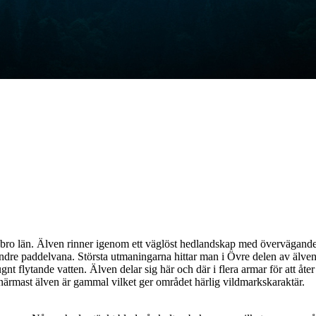
bro län. Älven rinner igenom ett väglöst hedlandskap med övervägande t
indre paddelvana. Största utmaningarna hittar man i Övre delen av älve
nt flytande vatten. Älven delar sig här och där i flera armar för att åte
 närmast älven är gammal vilket ger området härlig vildmarkskaraktär.