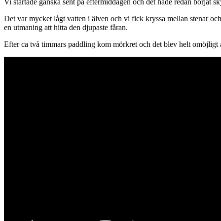
Vi startade ganska sent på eftermiddagen och det hade redan börjat s
Det var mycket lågt vatten i älven och vi fick kryssa mellan stenar och
en utmaning att hitta den djupaste fåran.
Efter ca två timmars paddling kom mörkret och det blev helt omöjligt a