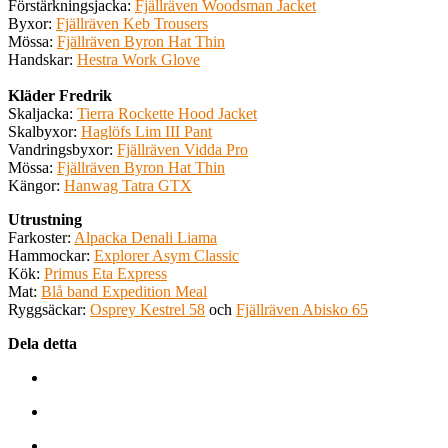
Förstärkningsjacka:
Fjällräven Woodsman Jacket
Byxor:
Fjällräven Keb Trousers
Mössa:
Fjällräven Byron Hat Thin
Handskar:
Hestra Work Glove
Kläder Fredrik
Skaljacka:
Tierra Rockette Hood Jacket
Skalbyxor:
Haglöfs Lim III Pant
Vandringsbyxor:
Fjällräven Vidda Pro
Mössa:
Fjällräven Byron Hat Thin
Kängor:
Hanwag Tatra GTX
Utrustning
Farkoster:
Alpacka Denali Liama
Hammockar:
Explorer Asym Classic
Kök:
Primus Eta Express
Mat:
Blå band Expedition Meal
Ryggsäckar:
Osprey Kestrel 58
och
Fjällräven Abisko 65
Dela detta