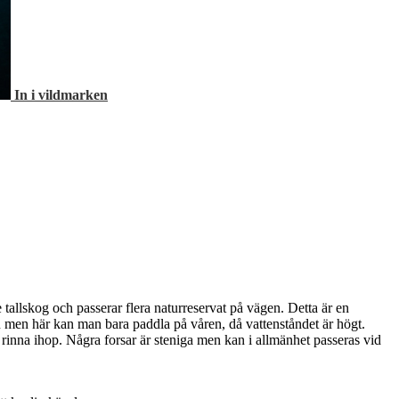
In i vildmarken
allskog och passerar flera naturreservat på vägen. Detta är en
n men här kan man bara paddla på våren, då vattenståndet är högt.
r rinna ihop. Några forsar är steniga men kan i allmänhet passeras vid