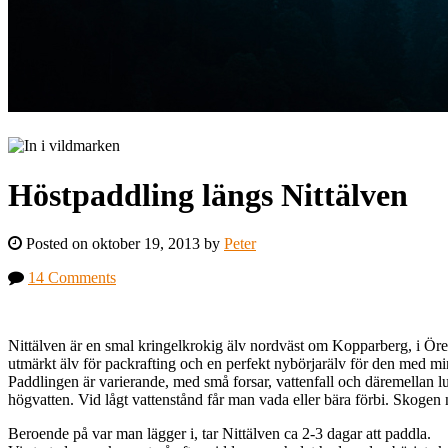
Höstpaddling längs Nittälven
Posted on oktober 19, 2013 by
Peter
14 Comments
Nittälven är en smal kringelkrokig älv nordväst om Kopparberg, i Öre
utmärkt älv för packrafting och en perfekt nybörjarälv för den med m
Paddlingen är varierande, med små forsar, vattenfall och däremellan lug
högvatten. Vid lågt vattenstånd får man vada eller bära förbi. Skogen
Beroende på var man lägger i, tar Nittälven ca 2-3 dagar att paddla.