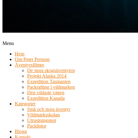
Menu
Hem
Om Peter Persson
Äventyrsfilmer
De stora skogsäventyren
Projekt Alaska 2014
Expedition Tasmanien
Packrafting i vildmarken
Den vildaste vägen
Expedition Kanada
Kategorier
Små och stora äventyr
Vildmarksskolan
Utrustningstest
Packlistor
Blogg
Kontakt