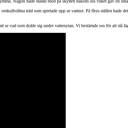
kymma. Någon hade stänkt blod på skylten bakom oss vilket gav en småt
 omkullvältna träd som spretade upp ur vattnet. På flera ställen hade de
tt se vad som dolde sig under vattenytan. Vi bestämde oss för att slå lä