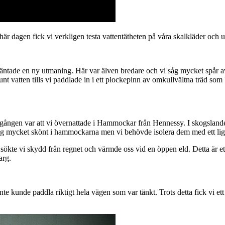
är dagen fick vi verkligen testa vattentätheten på våra skalkläder och u
äntade en ny utmaning. Här var älven bredare och vi såg mycket spår av 
nt vatten tills vi paddlade in i ett plockepinn av omkullvältna träd som b
är gången var att vi övernattade i Hammockar från Hennessy. I skogsland
 låg mycket skönt i hammockarna men vi behövde isolera dem med ett liggu
r sökte vi skydd från regnet och värmde oss vid en öppen eld. Detta är 
arg.
i inte kunde paddla riktigt hela vägen som var tänkt. Trots detta fick vi et