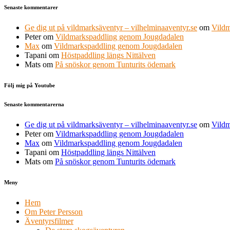
Senaste kommentarer
Ge dig ut på vildmarksäventyr – vilhelminaaventyr.se
om
Vildm
Peter
om
Vildmarkspaddling genom Jougdadalen
Max
om
Vildmarkspaddling genom Jougdadalen
Tapani
om
Höstpaddling längs Nittälven
Mats
om
På snöskor genom Tunturits ödemark
Följ mig på Youtube
Senaste kommentarerna
Ge dig ut på vildmarksäventyr – vilhelminaaventyr.se
om
Vildm
Peter
om
Vildmarkspaddling genom Jougdadalen
Max
om
Vildmarkspaddling genom Jougdadalen
Tapani
om
Höstpaddling längs Nittälven
Mats
om
På snöskor genom Tunturits ödemark
Meny
Hem
Om Peter Persson
Äventyrsfilmer