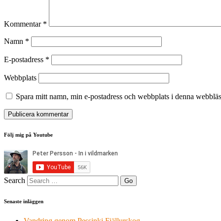
Kommentar
*
Namn
*
E-postadress
*
Webbplats
Spara mitt namn, min e-postadress och webbplats i denna webbläsa
Följ mig på Youtube
Search
Senaste inläggen
Vandring genom Pessinki Fjällurskog