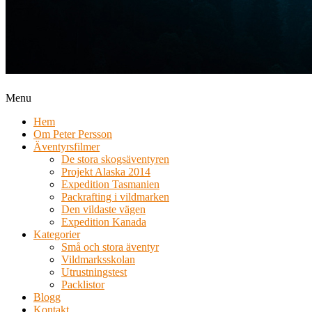
Menu
Hem
Om Peter Persson
Äventyrsfilmer
De stora skogsäventyren
Projekt Alaska 2014
Expedition Tasmanien
Packrafting i vildmarken
Den vildaste vägen
Expedition Kanada
Kategorier
Små och stora äventyr
Vildmarksskolan
Utrustningstest
Packlistor
Blogg
Kontakt