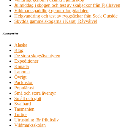
Julmiddag i skogen och test av skaljackor från Fjällräven
Vildmarkspaddling genom Jougdadalen
Helgvandring och test av ryggsäckar från Seek Outside
Skydda gammelskogarna i Karatj-Råvvåive!
Kategorier
Alaska
Blog
De stora skogsäventyren
Expeditioner
Kanada
Laponia
Övrigt
Packlistor
Populärast
Små och stora äventyr
Smått och gott
Svalbard
Tasmanien
Turtips
Utrustning för friluftsliv
Vildmarksskolan