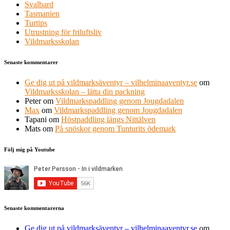
Svalbard
Tasmanien
Turtips
Utrustning för friluftsliv
Vildmarksskolan
Senaste kommentarer
Ge dig ut på vildmarksäventyr – vilhelminaaventyr.se
om
Vildmarksskolan – lätta din packning
Peter
om
Vildmarkspaddling genom Jougdadalen
Max
om
Vildmarkspaddling genom Jougdadalen
Tapani
om
Höstpaddling längs Nittälven
Mats
om
På snöskor genom Tunturits ödemark
Följ mig på Youtube
Senaste kommentarerna
Ge dig ut på vildmarksäventyr – vilhelminaaventyr.se
om