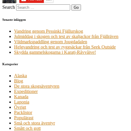
Search
Senaste inläggen
Vandring genom Pessinki Fjällurskog
Julmiddag i skogen och test av skaljackor från Fjällräven
Vildmarkspaddling genom Jougdadalen
Helgvandring och test av ryggsäckar från Seek Outside
Skydda gammelskogarna i Karatj-Råvvåive!
Kategorier
Alaska
Blog
De stora skogsäventyren
Expeditioner
Kanada
Laponia
Övrigt
Packlistor
Populärast
Små och stora äventyr
Smått och gott