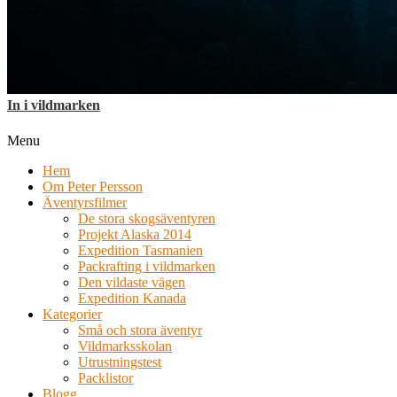
In i vildmarken
Menu
Hem
Om Peter Persson
Äventyrsfilmer
De stora skogsäventyren
Projekt Alaska 2014
Expedition Tasmanien
Packrafting i vildmarken
Den vildaste vägen
Expedition Kanada
Kategorier
Små och stora äventyr
Vildmarksskolan
Utrustningstest
Packlistor
Blogg