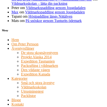
Vildmarksskolan – lätta din packning
Peter
om
Vildmarkspaddling genom Jougdadalen
Max
om
Vildmarkspaddling genom Jougdadalen
Tapani
om
Höstpaddling längs Nittälven
Mats
om
På snöskor genom Tunturits ödemark
Meny
Hem
Om Peter Persson
Äventyrsfilmer
De stora skogsäventyren
Projekt Alaska 2014
Expedition Tasmanien
Packrafting i vildmarken
Den vildaste vägen
Expedition Kanada
Kategorier
Små och stora äventyr
Vildmarksskolan
Utrustningstest
Packlistor
Blogg
Kontakt