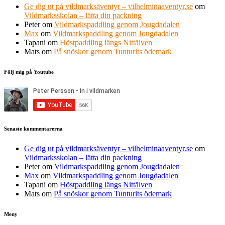
Ge dig ut på vildmarksäventyr – vilhelminaaventyr.se
om
Vildmarksskolan – lätta din packning
Peter
om
Vildmarkspaddling genom Jougdadalen
Max
om
Vildmarkspaddling genom Jougdadalen
Tapani
om
Höstpaddling längs Nittälven
Mats
om
På snöskor genom Tunturits ödemark
Följ mig på Youtube
Senaste kommentarerna
Ge dig ut på vildmarksäventyr – vilhelminaaventyr.se
om
Vildmarksskolan – lätta din packning
Peter
om
Vildmarkspaddling genom Jougdadalen
Max
om
Vildmarkspaddling genom Jougdadalen
Tapani
om
Höstpaddling längs Nittälven
Mats
om
På snöskor genom Tunturits ödemark
Meny