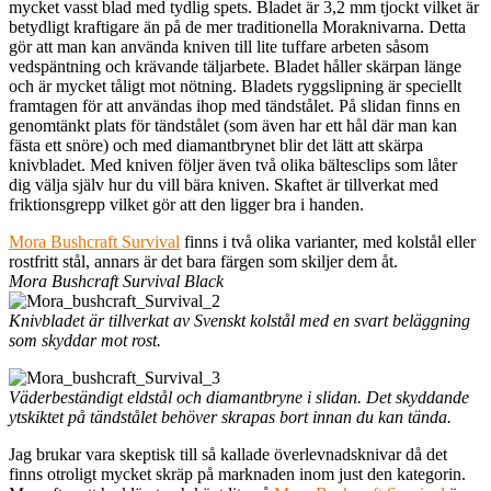
mycket vasst blad med tydlig spets. Bladet är 3,2 mm tjockt vilket är
betydligt kraftigare än på de mer traditionella Moraknivarna. Detta
gör att man kan använda kniven till lite tuffare arbeten såsom
vedspäntning och krävande täljarbete. Bladet håller skärpan länge
och är mycket tåligt mot nötning. Bladets ryggslipning är speciellt
framtagen för att användas ihop med tändstålet. På slidan finns en
genomtänkt plats för tändstålet (som även har ett hål där man kan
fästa ett snöre) och med diamantbrynet blir det lätt att skärpa
knivbladet. Med kniven följer även två olika bältesclips som låter
dig välja själv hur du vill bära kniven. Skaftet är tillverkat med
friktionsgrepp vilket gör att den ligger bra i handen.
Mora Bushcraft Survival
finns i två olika varianter, med kolstål eller
rostfritt stål, annars är det bara färgen som skiljer dem åt.
Mora Bushcraft Survival Black
Knivbladet är tillverkat av Svenskt kolstål med en svart beläggning
som skyddar mot rost.
Väderbeständigt eldstål och diamantbryne i slidan. Det skyddande
ytskiktet på tändstålet behöver skrapas bort innan du kan tända.
Jag brukar vara skeptisk till så kallade överlevnadsknivar då det
finns otroligt mycket skräp på marknaden inom just den kategorin.