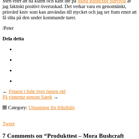
Men efter att ha klämt och känt lite på
Mora Bushcraft Survival
är
jag faktiskt positivt överraskad. Det verkar vara en genomtänkt,
prisvärd kniv som kan användas till mycket och jag ser fram emot att
få slita på den under kommande turer.
/Peter
Dela detta
←
Fetaost i folie över öppen eld
På vintertur genom Sarek
→
Category:
Utrustning för friluftsliv
Tweet
7 Comments on “
Produkttest – Mora Bushcraft