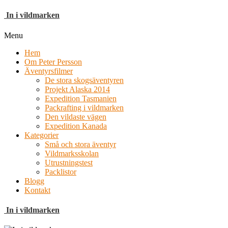
In i vildmarken
Menu
Hem
Om Peter Persson
Äventyrsfilmer
De stora skogsäventyren
Projekt Alaska 2014
Expedition Tasmanien
Packrafting i vildmarken
Den vildaste vägen
Expedition Kanada
Kategorier
Små och stora äventyr
Vildmarksskolan
Utrustningstest
Packlistor
Blogg
Kontakt
In i vildmarken