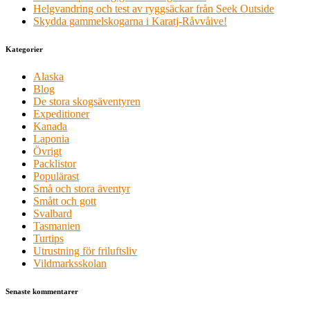
Helgvandring och test av ryggsäckar från Seek Outside
Skydda gammelskogarna i Karatj-Råvvåive!
Kategorier
Alaska
Blog
De stora skogsäventyren
Expeditioner
Kanada
Laponia
Övrigt
Packlistor
Populärast
Små och stora äventyr
Smått och gott
Svalbard
Tasmanien
Turtips
Utrustning för friluftsliv
Vildmarksskolan
Senaste kommentarer