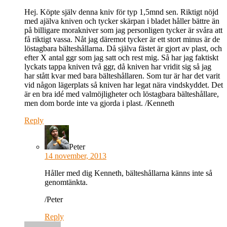
Hej. Köpte själv denna kniv för typ 1,5mnd sen. Riktigt nöjd
med ajälva kniven och tycker skärpan i bladet håller bättre än
på billigare morakniver som jag personligen tycker är svåra att
få riktigt vassa. Nåt jag däremot tycker är ett stort minus är de
löstagbara bälteshållarna. Då själva fästet är gjort av plast, och
efter X antal ggr som jag satt och rest mig. Så har jag faktiskt
lyckats tappa kniven två ggr, då kniven har vridit sig så jag
har stått kvar med bara bälteshållaren. Som tur är har det varit
vid någon lägerplats så kniven har legat nära vindskyddet. Det
är en bra idé med valmöjligheter och löstagbara bälteshållare,
men dom borde inte va gjorda i plast. /Kenneth
Reply
Peter
14 november, 2013
Håller med dig Kenneth, bälteshållarna känns inte så
genomtänkta.
/Peter
Reply