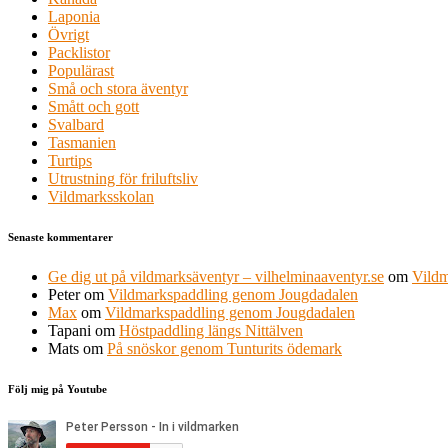
Laponia
Övrigt
Packlistor
Populärast
Små och stora äventyr
Smått och gott
Svalbard
Tasmanien
Turtips
Utrustning för friluftsliv
Vildmarksskolan
Senaste kommentarer
Ge dig ut på vildmarksäventyr – vilhelminaaventyr.se
om
Vildm
Peter
om
Vildmarkspaddling genom Jougdadalen
Max
om
Vildmarkspaddling genom Jougdadalen
Tapani
om
Höstpaddling längs Nittälven
Mats
om
På snöskor genom Tunturits ödemark
Följ mig på Youtube