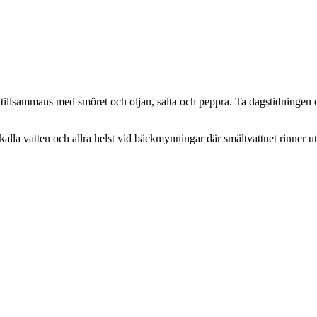
illsammans med smöret och oljan, salta och peppra. Ta dagstidningen och
i kalla vatten och allra helst vid bäckmynningar där smältvattnet rinner ut