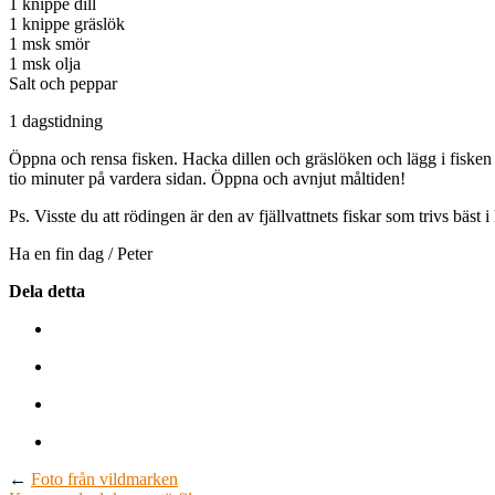
1 knippe dill
1 knippe gräslök
1 msk smör
1 msk olja
Salt och peppar
1 dagstidning
Öppna och rensa fisken. Hacka dillen och gräslöken och lägg i fisken t
tio minuter på vardera sidan. Öppna och avnjut måltiden!
Ps. Visste du att rödingen är den av fjällvattnets fiskar som trivs bäst 
Ha en fin dag / Peter
Dela detta
←
Foto från vildmarken