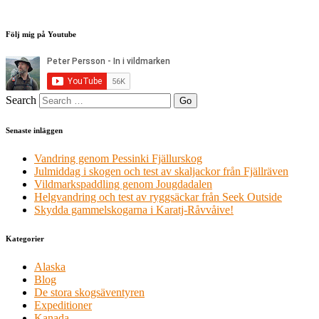
Följ mig på Youtube
Search
Senaste inläggen
Vandring genom Pessinki Fjällurskog
Julmiddag i skogen och test av skaljackor från Fjällräven
Vildmarkspaddling genom Jougdadalen
Helgvandring och test av ryggsäckar från Seek Outside
Skydda gammelskogarna i Karatj-Råvvåive!
Kategorier
Alaska
Blog
De stora skogsäventyren
Expeditioner
Kanada