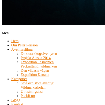
Menu
Hem
Om Peter Persson
Äventyrsfilmer
De stora skogsäventyren
Projekt Alaska 2014
Expedition Tasmanien
Packrafting i vildmarken
Den vildaste vägen
Expedition Kanada
Kategorier
Små och stora äventyr
Vildmarksskolan
Utrustningstest
Packlistor
Blogg
Kontakt