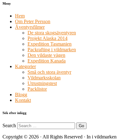
Meny
Hem
Om Peter Persson
Äventyrsfilmer
De stora skogsäventyren
Projekt Alaska 2014
Expedition Tasmanien
Packrafting i vildmarken
Den vildaste vägen
Expedition Kanada
Kategorier
Små och stora äventyr
Vildmarksskolan
Utrustningstest
Packlistor
Blogg
Kontakt
Sök efter inlägg
Search
Copyright © 2026 · All Rights Reserved · In i vildmarken