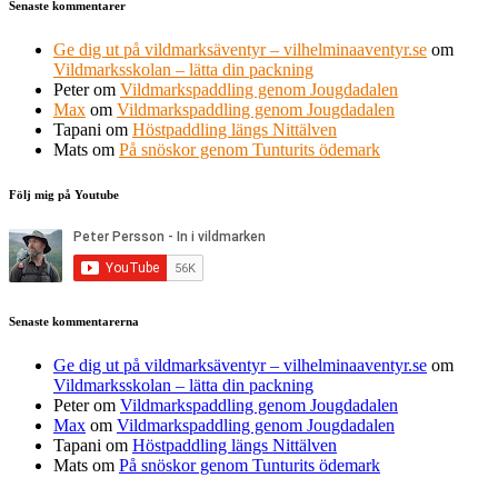
Senaste kommentarer
Ge dig ut på vildmarksäventyr – vilhelminaaventyr.se
om
Vildmarksskolan – lätta din packning
Peter
om
Vildmarkspaddling genom Jougdadalen
Max
om
Vildmarkspaddling genom Jougdadalen
Tapani
om
Höstpaddling längs Nittälven
Mats
om
På snöskor genom Tunturits ödemark
Följ mig på Youtube
Senaste kommentarerna
Ge dig ut på vildmarksäventyr – vilhelminaaventyr.se
om
Vildmarksskolan – lätta din packning
Peter
om
Vildmarkspaddling genom Jougdadalen
Max
om
Vildmarkspaddling genom Jougdadalen
Tapani
om
Höstpaddling längs Nittälven
Mats
om
På snöskor genom Tunturits ödemark