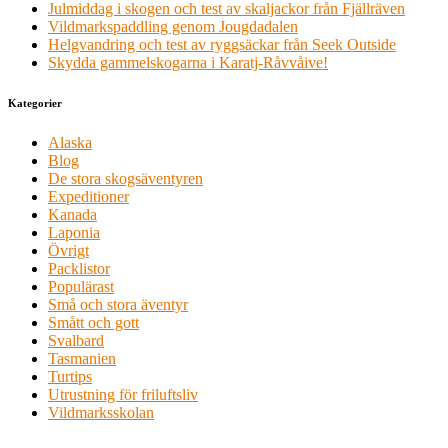
Julmiddag i skogen och test av skaljackor från Fjällräven
Vildmarkspaddling genom Jougdadalen
Helgvandring och test av ryggsäckar från Seek Outside
Skydda gammelskogarna i Karatj-Råvvåive!
Kategorier
Alaska
Blog
De stora skogsäventyren
Expeditioner
Kanada
Laponia
Övrigt
Packlistor
Populärast
Små och stora äventyr
Smått och gott
Svalbard
Tasmanien
Turtips
Utrustning för friluftsliv
Vildmarksskolan