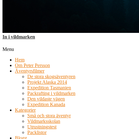
In i vildmarken
Menu
Hem
Om Peter Persson
Äventyrsfilmer
De stora skogsäventyren
Projekt Alaska 2014
Expedition Tasmanien
Packrafting i vildmarken
Den vildaste vägen
Expedition Kanada
Kategorier
Små och stora äventyr
Vildmarksskolan
Utrustningstest
Packlistor
Blogg