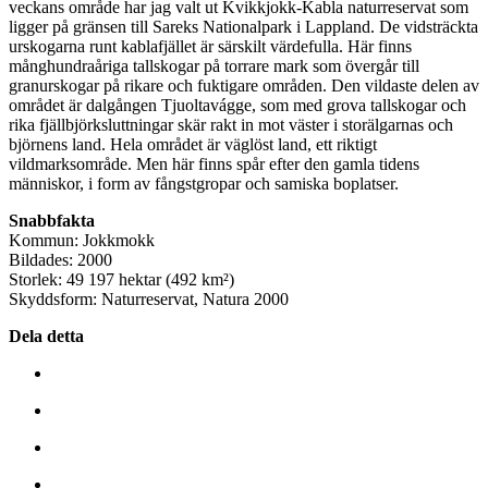
veckans område har jag valt ut Kvikkjokk-Kabla naturreservat som
ligger på gränsen till Sareks Nationalpark i Lappland. De vidsträckta
urskogarna runt kablafjället är särskilt värdefulla. Här finns
månghundraåriga tallskogar på torrare mark som övergår till
granurskogar på rikare och fuktigare områden. Den vildaste delen av
området är dalgången Tjuoltavágge, som med grova tallskogar och
rika fjällbjörksluttningar skär rakt in mot väster i storälgarnas och
björnens land. Hela området är väglöst land, ett riktigt
vildmarksområde. Men här finns spår efter den gamla tidens
människor, i form av fångstgropar och samiska boplatser.
Snabbfakta
Kommun: Jokkmokk
Bildades: 2000
Storlek: 49 197 hektar (492 km²)
Skyddsform: Naturreservat, Natura 2000
Dela detta