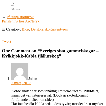
2
Shares
←
Pålitliga stormkök
Påhälsning hos Arc’teryx
→
Category:
Blog
,
De stora skogsäventyren
Tweet
One Comment on “
Sveriges sista gammelskogar –
Kvikkjokk-Kabla fjällurskog
”
Johan
2 mars, 2017
Körde skoter här som tonåring i mitten-slutet av 1980-talet,
innan det var naturreservat. (Dock är skoterkörning
fortfarande tillåtet i området)
Har inte besökt Kabla sedan dess tyvärr, tror det är ett mycket