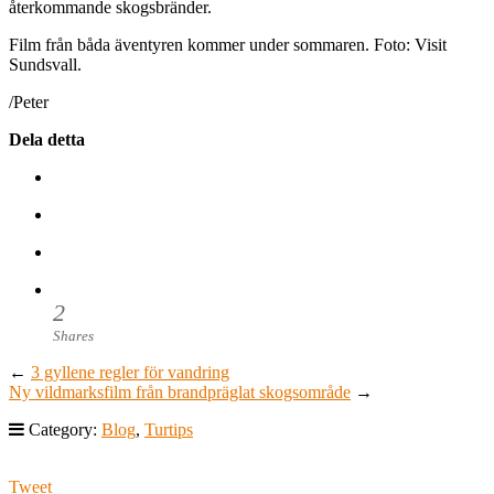
återkommande skogsbränder.
Film från båda äventyren kommer under sommaren. Foto: Visit
Sundsvall.
/Peter
Dela detta
2
Shares
←
3 gyllene regler för vandring
Ny vildmarksfilm från brandpräglat skogsområde
→
Category:
Blog
,
Turtips
Tweet