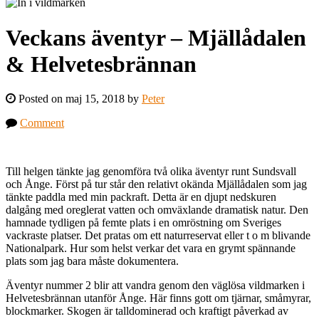
Veckans äventyr – Mjällådalen
& Helvetesbrännan
Posted on maj 15, 2018 by
Peter
Comment
Till helgen tänkte jag genomföra två olika äventyr runt Sundsvall
och Ånge. Först på tur står den relativt okända Mjällådalen som jag
tänkte paddla med min packraft. Detta är en djupt nedskuren
dalgång med oreglerat vatten och omväxlande dramatisk natur. Den
hamnade tydligen på femte plats i en omröstning om Sveriges
vackraste platser. Det pratas om ett naturreservat eller t o m blivande
Nationalpark. Hur som helst verkar det vara en grymt spännande
plats som jag bara måste dokumentera.
Äventyr nummer 2 blir att vandra genom den väglösa vildmarken i
Helvetesbrännan utanför Ånge. Här finns gott om tjärnar, småmyrar,
blockmarker. Skogen är talldominerad och kraftigt påverkad av