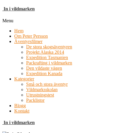
In i vildmarken
Menu
Hem
Om Peter Persson
Äventyrsfilmer
De stora skogsäventyren
Projekt Alaska 2014
Expedition Tasmanien
Packrafting i vildmarken
Den vildaste vägen
Expedition Kanada
Kategorier
Små och stora äventyr
Vildmarksskolan
Utrustningstest
Packlistor
Blogg
Kontakt
In i vildmarken