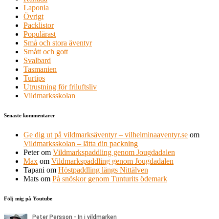
Laponia
Övrigt
Packlistor
Populärast
Små och stora äventyr
Smått och gott
Svalbard
Tasmanien
Turtips
Utrustning för friluftsliv
Vildmarksskolan
Senaste kommentarer
Ge dig ut på vildmarksäventyr – vilhelminaaventyr.se
om
Vildmarksskolan – lätta din packning
Peter
om
Vildmarkspaddling genom Jougdadalen
Max
om
Vildmarkspaddling genom Jougdadalen
Tapani
om
Höstpaddling längs Nittälven
Mats
om
På snöskor genom Tunturits ödemark
Följ mig på Youtube