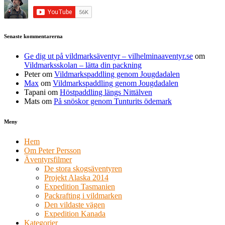
Senaste kommentarerna
Ge dig ut på vildmarksäventyr – vilhelminaaventyr.se
om
Vildmarksskolan – lätta din packning
Peter
om
Vildmarkspaddling genom Jougdadalen
Max
om
Vildmarkspaddling genom Jougdadalen
Tapani
om
Höstpaddling längs Nittälven
Mats
om
På snöskor genom Tunturits ödemark
Meny
Hem
Om Peter Persson
Äventyrsfilmer
De stora skogsäventyren
Projekt Alaska 2014
Expedition Tasmanien
Packrafting i vildmarken
Den vildaste vägen
Expedition Kanada
Kategorier