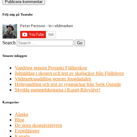
Följ mig på Youtube
Search
Senaste inläggen
Vandring genom Pessinki Fjällurskog
Julmiddag i skogen och test av skaljackor från Fjällräven
Vildmarkspaddling genom Jougdadalen
Helgvandring och test av ryggsäckar från Seek Outside
Skydda gammelskogarna i Karatj-Råvvåive!
Kategorier
Alaska
Blog
De stora skogsäventyren
Expeditioner
Kanada