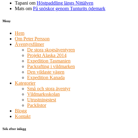
Tapani
om
Höstpaddling längs Nittälven
Mats
om
På snöskor genom Tunturits ödemark
Meny
Hem
Om Peter Persson
Äventyrsfilmer
De stora skogsäventyren
Projekt Alaska 2014
Expedition Tasmanien
Packrafting i vildmarken
Den vildaste vägen
Expedition Kanada
Kategorier
Små och stora äventyr
Vildmarksskolan
Utrustningstest
Packlistor
Blogg
Kontakt
Sök efter inlägg