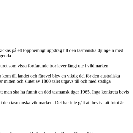
ckas på ett topphemligt uppdrag till den tasmanska djungeln med
agenda.
t som vissa fortfarande tror lever långt ute i vildmarken.
om till landet och fåravel blev en viktig del för den australiska
mitten och slutet av 1800-talet utgavs till och med statliga
att man ska ha funnit en död tasmansk tiger 1965. Inga konkreta bevis
 den tasmanska vildmarken. Det har inte gått att bevisa att fotot är