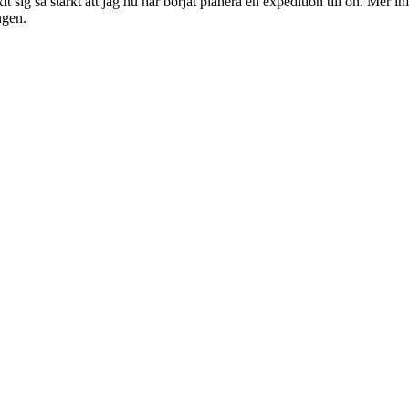
ig så starkt att jag nu har börjat planera en expedition till ön. Mer i
ngen.