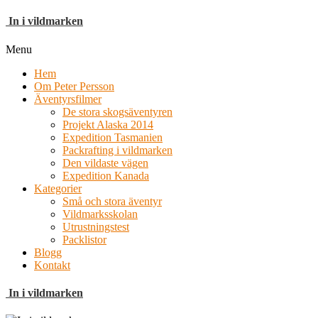
In i vildmarken
Menu
Hem
Om Peter Persson
Äventyrsfilmer
De stora skogsäventyren
Projekt Alaska 2014
Expedition Tasmanien
Packrafting i vildmarken
Den vildaste vägen
Expedition Kanada
Kategorier
Små och stora äventyr
Vildmarksskolan
Utrustningstest
Packlistor
Blogg
Kontakt
In i vildmarken