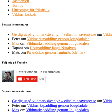
Tasmanien
Turtips
Utrustning för friluftsliv
Vildmarksskolan
Senaste kommentarer
Ge dig ut på vildmarksäventyr – vilhelminaaventyr.se
om
Vildm
Peter
om
Vildmarkspaddling genom Jougdadalen
Max
om
Vildmarkspaddling genom Jougdadalen
Tapani
om
Höstpaddling längs Nittälven
Mats
om
På snöskor genom Tunturits ödemark
Följ mig på Youtube
Senaste kommentarerna
Ge dig ut på vildmarksäventyr – vilhelminaaventyr.se
om
Vildm
Peter
om
Vildmarkspaddling genom Jougdadalen
Max
om
Vildmarkspaddling genom Jougdadalen