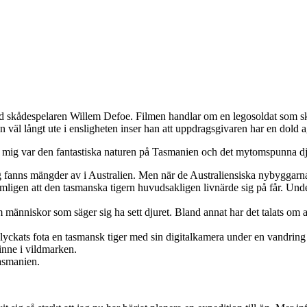
 skådespelaren Willem Defoe. Filmen handlar om en legosoldat som ski
Men väl långt ute i ensligheten inser han att uppdragsgivaren har en dold 
mig var den fantastiska naturen på Tasmanien och det mytomspunna djure
 fanns mängder av i Australien. Men när de Australiensiska nybyggarna k
igen att den tasmanska tigern huvudsakligen livnärde sig på får. Under 
m människor som säger sig ha sett djuret. Bland annat har det talats om 
lyckats fota en tasmansk tiger med sin digitalkamera under en vandring i
 inne i vildmarken.
asmanien.