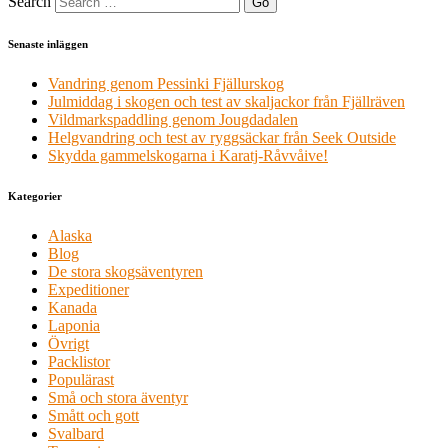
Search
Senaste inläggen
Vandring genom Pessinki Fjällurskog
Julmiddag i skogen och test av skaljackor från Fjällräven
Vildmarkspaddling genom Jougdadalen
Helgvandring och test av ryggsäckar från Seek Outside
Skydda gammelskogarna i Karatj-Råvvåive!
Kategorier
Alaska
Blog
De stora skogsäventyren
Expeditioner
Kanada
Laponia
Övrigt
Packlistor
Populärast
Små och stora äventyr
Smått och gott
Svalbard