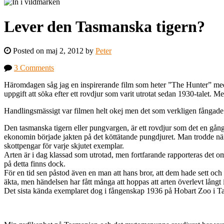
Lever den Tasmanska tigern?
Posted on maj 2, 2012 by
Peter
3 Comments
Häromdagen såg jag en inspirerande film som heter ”The Hunter” med
uppgift att söka efter ett rovdjur som varit utrotat sedan 1930-talet. 
Handlingsmässigt var filmen helt okej men det som verkligen fångade 
Den tasmanska tigern eller pungvargen, är ett rovdjur som det en gång
ekonomin började jakten på det köttätande pungdjuret. Man trodde näml
skottpengar för varje skjutet exemplar.
Arten är i dag klassad som utrotad, men fortfarande rapporteras det o
på detta finns dock.
För en tid sen påstod även en man att hans bror, att dem hade sett och 
äkta, men händelsen har fått många att hoppas att arten överlevt långt
Det sista kända exemplaret dog i fångenskap 1936 på Hobart Zoo i T