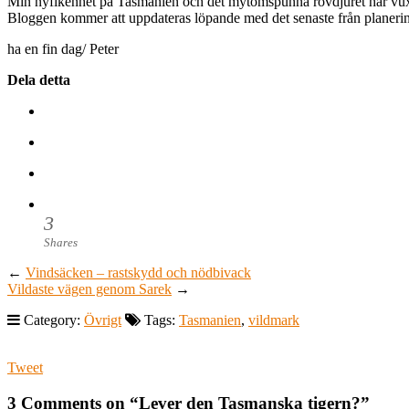
Min nyfikenhet på Tasmanien och det mytomspunna rovdjuret har vuxit s
Bloggen kommer att uppdateras löpande med det senaste från planeri
ha en fin dag/ Peter
Dela detta
3
Shares
←
Vindsäcken – rastskydd och nödbivack
Vildaste vägen genom Sarek
→
Category:
Övrigt
Tags:
Tasmanien
,
vildmark
Tweet
3 Comments on “
Lever den Tasmanska tigern?
”