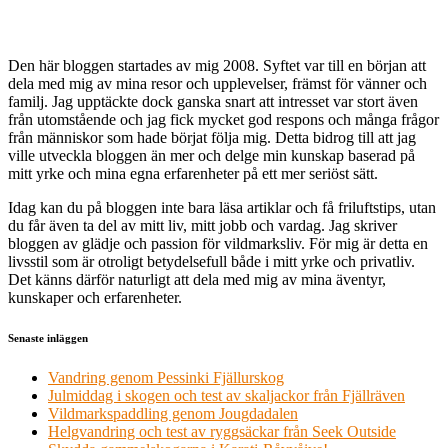
Den här bloggen startades av mig 2008. Syftet var till en början att
dela med mig av mina resor och upplevelser, främst för vänner och
familj. Jag upptäckte dock ganska snart att intresset var stort även
från utomstående och jag fick mycket god respons och många frågor
från människor som hade börjat följa mig. Detta bidrog till att jag
ville utveckla bloggen än mer och delge min kunskap baserad på
mitt yrke och mina egna erfarenheter på ett mer seriöst sätt.
Idag kan du på bloggen inte bara läsa artiklar och få friluftstips, utan
du får även ta del av mitt liv, mitt jobb och vardag. Jag skriver
bloggen av glädje och passion för vildmarksliv. För mig är detta en
livsstil som är otroligt betydelsefull både i mitt yrke och privatliv.
Det känns därför naturligt att dela med mig av mina äventyr,
kunskaper och erfarenheter.
Senaste inläggen
Vandring genom Pessinki Fjällurskog
Julmiddag i skogen och test av skaljackor från Fjällräven
Vildmarkspaddling genom Jougdadalen
Helgvandring och test av ryggsäckar från Seek Outside