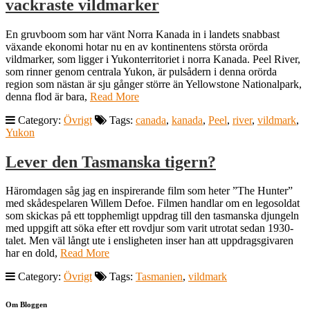
vackraste vildmarker
En gruvboom som har vänt Norra Kanada in i landets snabbast
växande ekonomi hotar nu en av kontinentens största orörda
vildmarker, som ligger i Yukonterritoriet i norra Kanada. Peel River,
som rinner genom centrala Yukon, är pulsådern i denna orörda
region som nästan är sju gånger större än Yellowstone Nationalpark,
denna flod är bara,
Read More
Category:
Övrigt
Tags:
canada
,
kanada
,
Peel
,
river
,
vildmark
,
Yukon
Lever den Tasmanska tigern?
Häromdagen såg jag en inspirerande film som heter ”The Hunter”
med skådespelaren Willem Defoe. Filmen handlar om en legosoldat
som skickas på ett topphemligt uppdrag till den tasmanska djungeln
med uppgift att söka efter ett rovdjur som varit utrotat sedan 1930-
talet. Men väl långt ute i ensligheten inser han att uppdragsgivaren
har en dold,
Read More
Category:
Övrigt
Tags:
Tasmanien
,
vildmark
Om Bloggen