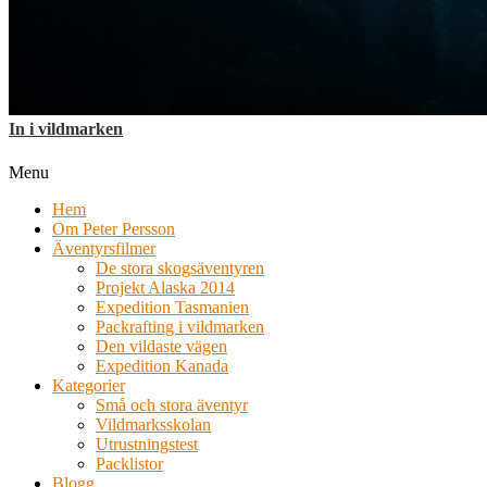
In i vildmarken
Menu
Hem
Om Peter Persson
Äventyrsfilmer
De stora skogsäventyren
Projekt Alaska 2014
Expedition Tasmanien
Packrafting i vildmarken
Den vildaste vägen
Expedition Kanada
Kategorier
Små och stora äventyr
Vildmarksskolan
Utrustningstest
Packlistor
Blogg