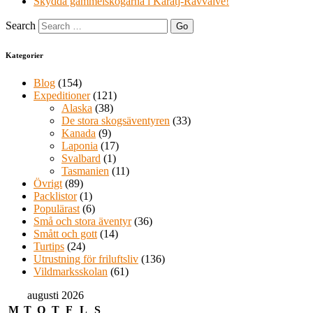
Skydda gammelskogarna i Karatj-Råvvåive!
Search
Kategorier
Blog
(154)
Expeditioner
(121)
Alaska
(38)
De stora skogsäventyren
(33)
Kanada
(9)
Laponia
(17)
Svalbard
(1)
Tasmanien
(11)
Övrigt
(89)
Packlistor
(1)
Populärast
(6)
Små och stora äventyr
(36)
Smått och gott
(14)
Turtips
(24)
Utrustning för friluftsliv
(136)
Vildmarksskolan
(61)
augusti 2026
M
T
O
T
F
L
S