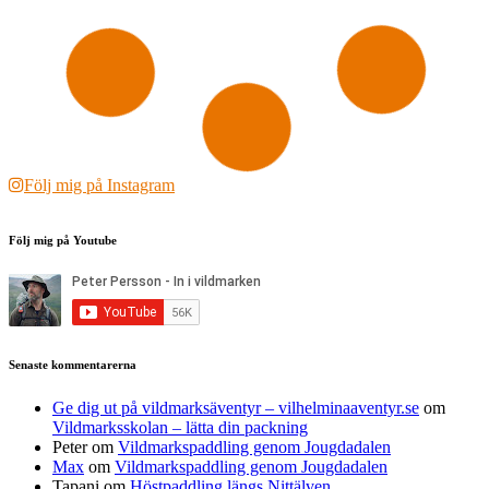
Följ mig på Instagram
Följ mig på Youtube
Senaste kommentarerna
Ge dig ut på vildmarksäventyr – vilhelminaaventyr.se
om
Vildmarksskolan – lätta din packning
Peter
om
Vildmarkspaddling genom Jougdadalen
Max
om
Vildmarkspaddling genom Jougdadalen
Tapani
om
Höstpaddling längs Nittälven