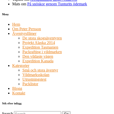
Mats
om
På snöskor genom Tunturits ödemark
Meny
Hem
Om Peter Persson
Äventyrsfilmer
De stora skogsäventyren
Projekt Alaska 2014
Expedition Tasmanien
Packrafting i vildmarken
Den vildaste vägen
Expedition Kanada
Kategorier
Små och stora äventyr
Vildmarksskolan
Utrustningstest
Packlistor
Blogg
Kontakt
Sök efter inlägg
Search