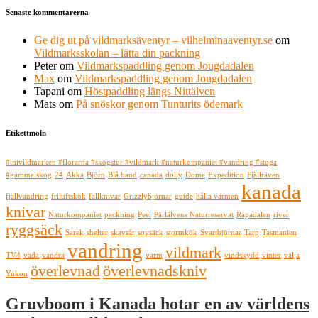
Senaste kommentarerna
Ge dig ut på vildmarksäventyr – vilhelminaaventyr.se
om
Vildmarksskolan – lätta din packning
Peter
om
Vildmarkspaddling genom Jougdadalen
Max
om
Vildmarkspaddling genom Jougdadalen
Tapani
om
Höstpaddling längs Nittälven
Mats
om
På snöskor genom Tunturits ödemark
Etikettmoln
#inivildmarken #florarna #skogstur #vildmark #naturkompaniet #vandring #stuga
#gammelskog
24
Akka
Björn
Blå band
canada
dolly
Dome
Expedition
Fjällräven
kanada
fjällvandring
friluftskök
fällknivar
Grizzlybjörnar
guide
hålla värmen
knivar
Naturkompaniet
packning
Peel
Pärlälvens Naturreservat
Rapadalen
river
ryggsäck
Sarek
shelter
skavsår
sovsäck
stormkök
Svartbjörnar
Tarp
Tasmanien
vandring
vildmark
TV4
vada
vandra
varm
vindskydd
vinter
välja
överlevnad
överlevnadskniv
Yukon
Gruvboom i Kanada hotar en av världens