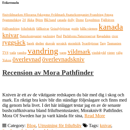
Etikettmoln
#inivildmarken #florarna #skogstur #vildmark #naturkompaniet #vandring #stuga
#gammelskog
24
Akka
Björn
Blå band
canada
dolly
Dome
Expedition
Fjällräven
kanada
fjällvandring
friluftskök
fällknivar
Grizzlybjörnar
guide
hålla värmen
knivar
Naturkompaniet
packning
Peel
Pärlälvens Naturreservat
Rapadalen
river
ryggsäck
Sarek
shelter
skavsår
sovsäck
stormkök
Svartbjörnar
Tarp
Tasmanien
vandring
vildmark
TV4
vada
vandra
varm
vindskydd
vinter
välja
överlevnad
överlevnadskniv
Yukon
Recension av Mora Pathfinder
Kniven är ett av de viktigaste redskapen du bär med dig i skog och
mark. En riktigt bra kniv blir din ständige följeslagare och finns med
dig genom hela livet. I det här inlägget testar jag en av de senaste
bushcraftknivarna bland friluftsentusiaster, Morakniv® Pathfinder.
Mora Of Sweden har ju varit kända för sina,
Read More
Category:
Blog
,
Utrustning för friluftsliv
Tags:
knivar
,