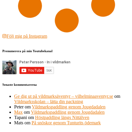
Följ mig på Instagram
Prenumerera på min Youtubekanal
Senaste kommentarerna
Ge dig ut på vildmarksäventyr – vilhelminaaventyr.se
om
Vildmarksskolan – lätta din packning
Peter
om
Vildmarkspaddling genom Jougdadalen
Max
om
Vildmarkspaddling genom Jougdadalen
Tapani
om
Höstpaddling längs Nittälven
Mats
om
På snöskor genom Tunturits ödemark