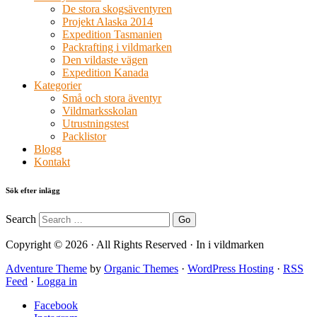
De stora skogsäventyren
Projekt Alaska 2014
Expedition Tasmanien
Packrafting i vildmarken
Den vildaste vägen
Expedition Kanada
Kategorier
Små och stora äventyr
Vildmarksskolan
Utrustningstest
Packlistor
Blogg
Kontakt
Sök efter inlägg
Search
Copyright © 2026 · All Rights Reserved · In i vildmarken
Adventure Theme
by
Organic Themes
·
WordPress Hosting
·
RSS
Feed
·
Logga in
Facebook