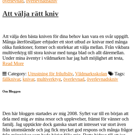
överlevnad
,
överlevnadskniv
Att välja rätt kniv
Att välja den bästa kniven för dina behov kan vara en svår uppgift.
Många återförsäljare erbjuder ett stort utbud av knivar med många
olika funktioner, former och storlekar att välja mellan. Från vikbara
multiverktyg till stora knivar med tunga blad och allt däremellan.
Under mina äventyr i vildmarken har jag haft möjlighet att testa,
Read More
Category:
Utrustning för friluftsliv
,
Vildmarksskolan
Tags:
fällknivar
,
knivar
,
multiverktyg
,
överlevnad
,
överlevnadskniv
Om Bloggen
Den här bloggen startades av mig 2008. Syftet var till en början att
dela med mig av mina resor och upplevelser, främst för vänner och
familj. Jag upptäckte dock ganska snart att intresset var stort även
från utomstående och jag fick mycket god respons och många frågor