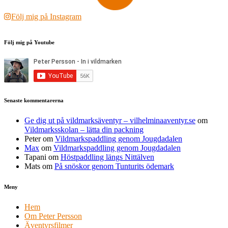
Följ mig på Instagram
Följ mig på Youtube
Senaste kommentarerna
Ge dig ut på vildmarksäventyr – vilhelminaaventyr.se
om
Vildmarksskolan – lätta din packning
Peter
om
Vildmarkspaddling genom Jougdadalen
Max
om
Vildmarkspaddling genom Jougdadalen
Tapani
om
Höstpaddling längs Nittälven
Mats
om
På snöskor genom Tunturits ödemark
Meny
Hem
Om Peter Persson
Äventyrsfilmer