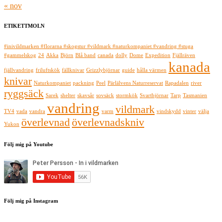
« nov
ETIKETTMOLN
#inivildmarken #florarna #skogstur #vildmark #naturkompaniet #vandring #stuga
#gammelskog
24
Akka
Björn
Blå band
canada
dolly
Dome
Expedition
Fjällräven
kanada
fjällvandring
friluftskök
fällknivar
Grizzlybjörnar
guide
hålla värmen
knivar
Naturkompaniet
packning
Peel
Pärlälvens Naturreservat
Rapadalen
river
ryggsäck
Sarek
shelter
skavsår
sovsäck
stormkök
Svartbjörnar
Tarp
Tasmanien
vandring
vildmark
TV4
vada
vandra
varm
vindskydd
vinter
välja
överlevnad
överlevnadskniv
Yukon
Följ mig på Youtube
Följ mig på Instagram