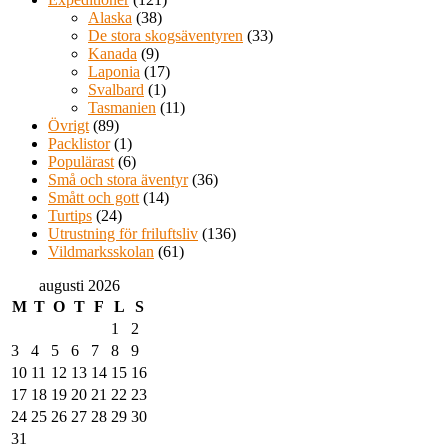
Alaska
(38)
De stora skogsäventyren
(33)
Kanada
(9)
Laponia
(17)
Svalbard
(1)
Tasmanien
(11)
Övrigt
(89)
Packlistor
(1)
Populärast
(6)
Små och stora äventyr
(36)
Smått och gott
(14)
Turtips
(24)
Utrustning för friluftsliv
(136)
Vildmarksskolan
(61)
augusti 2026
M
T
O
T
F
L
S
1
2
3
4
5
6
7
8
9
10
11
12
13
14
15
16
17
18
19
20
21
22
23
24
25
26
27
28
29
30
31