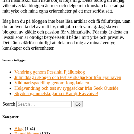
från människor som hade börjat följa mig. Detta bidrog till att jag
ville utveckla bloggen än mer och delge min kunskap baserad på
mitt yrke och mina egna erfarenheter på ett mer seriöst sätt.
Idag kan du på bloggen inte bara läsa artiklar och få friluftstips, utan
du får även ta del av mitt liv, mitt jobb och vardag. Jag skriver
bloggen av glädje och passion för vildmarksliv. För mig är detta en
livsstil som är otroligt betydelsefull både i mitt yrke och privatliv.
Det känns därför naturligt att dela med mig av mina äventyr,
kunskaper och erfarenheter.
Senaste inläggen
Vandring genom Pessinki Fjällurskog
Julmiddag i skogen och test av skaljackor från Fjällräven
Vildmarkspaddling genom Jougdadalen
Helgvandring och test av ryggsäckar från Seek Outside
Skydda gammelskogarna i Karatj-Råvvåive!
Search
Kategorier
Blog
(154)
Expeditioner
(121)