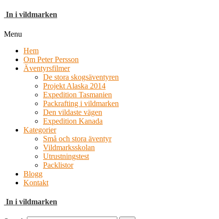
In i vildmarken
Menu
Hem
Om Peter Persson
Äventyrsfilmer
De stora skogsäventyren
Projekt Alaska 2014
Expedition Tasmanien
Packrafting i vildmarken
Den vildaste vägen
Expedition Kanada
Kategorier
Små och stora äventyr
Vildmarksskolan
Utrustningstest
Packlistor
Blogg
Kontakt
In i vildmarken